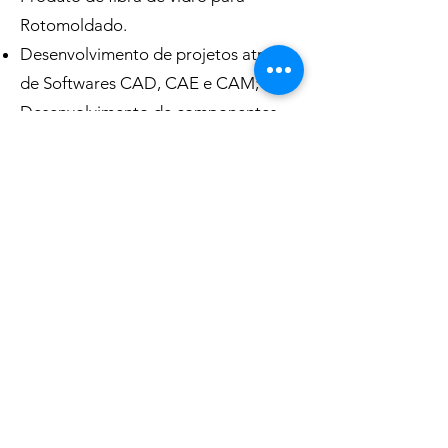
Rotomoldado.
Desenvolvimento de projetos através
de Softwares CAD, CAE e CAM;
Desenvolvimento de componentes
específicos com a necessidade e
complexidade adequadas à cada
projeto;
Suporte técnico especializado para
orientar e buscar a melhor solução
para projetos já existentes.
Consulte-nos:
sac@ffplastyc.com.br
,
ou pelo nosso chat.